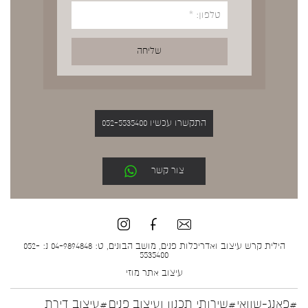
התקשרו עכשיו 052-5535400
צור קשר
הילית קרש עיצוב ואדריכלות פנים, מושב הבונים, ט: 04-9894848 נ: 052-
5535400
עיצוב אתר
מוזי
#פאנג-שוואי
#שירותי תכנון ועיצוב פנים
#עיצוב דירת