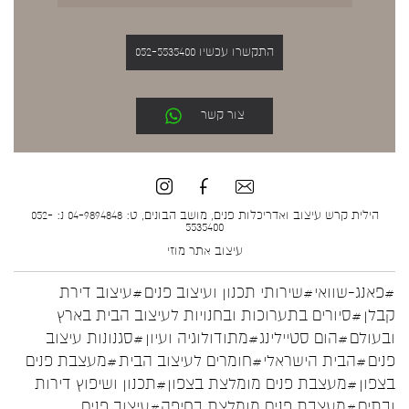
התקשרו עכשיו 052-5535400
צור קשר
הילית קרש עיצוב ואדריכלות פנים, מושב הבונים, ט: 04-9894848 נ: 052-
5535400
עיצוב אתר
מוזי
#פאנג-שוואי
#שירותי תכנון ועיצוב פנים
#עיצוב דירת
קבלן
#סיורים בתערוכות ובחנויות לעיצוב הבית בארץ
ובעולם
#הום סטיילינג
#מתודולוגיה ועיון
#סגנונות עיצוב
פנים
#הבית הישראלי
#חומרים לעיצוב הבית
#מעצבת פנים
בצפון
#מעצבת פנים מומלצת בצפון
#תכנון ושיפוץ דירות
ובתים
#מעצבת פנים מומלצת בחיפה
#עיצוב פנים