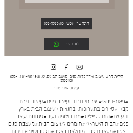
התקשרו עכשיו 052-5535400
צור קשר
הילית קרש עיצוב ואדריכלות פנים, מושב הבונים, ט: 04-9894848 נ: 052-
5535400
עיצוב אתר
מוזי
#פאנג-שוואי
#שירותי תכנון ועיצוב פנים
#עיצוב דירת
קבלן
#סיורים בתערוכות ובחנויות לעיצוב הבית בארץ
ובעולם
#הום סטיילינג
#מתודולוגיה ועיון
#סגנונות עיצוב
פנים
#הבית הישראלי
#חומרים לעיצוב הבית
#מעצבת פנים
בצפון
#מעצבת פנים מומלצת בצפון
#תכנון ושיפוץ דירות