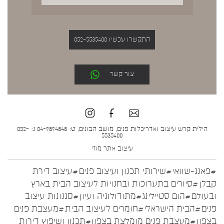
התקשרו עכשיו 052-5535400
צור קשר
הילית קרש עיצוב ואדריכלות פנים, מושב הבונים, ט: 04-9894848 נ: 052-
5535400
עיצוב אתר
מוזי
#פאנג-שוואי
#שירותי תכנון ועיצוב פנים
#עיצוב דירת
קבלן
#סיורים בתערוכות ובחנויות לעיצוב הבית בארץ
ובעולם
#הום סטיילינג
#מתודולוגיה ועיון
#סגנונות עיצוב
פנים
#הבית הישראלי
#חומרים לעיצוב הבית
#מעצבת פנים
בצפון
#מעצבת פנים מומלצת בצפון
#תכנון ושיפוץ דירות