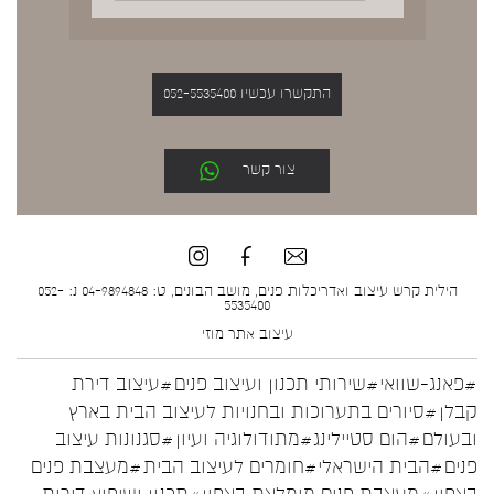
התקשרו עכשיו 052-5535400
צור קשר
הילית קרש עיצוב ואדריכלות פנים, מושב הבונים, ט: 04-9894848 נ: 052-
5535400
עיצוב אתר
מוזי
#פאנג-שוואי
#שירותי תכנון ועיצוב פנים
#עיצוב דירת
קבלן
#סיורים בתערוכות ובחנויות לעיצוב הבית בארץ
ובעולם
#הום סטיילינג
#מתודולוגיה ועיון
#סגנונות עיצוב
פנים
#הבית הישראלי
#חומרים לעיצוב הבית
#מעצבת פנים