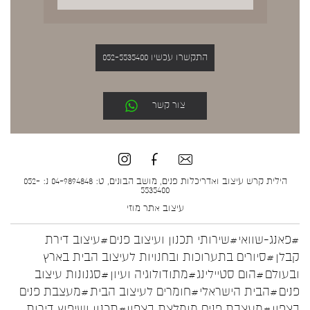
התקשרו עכשיו 052-5535400
צור קשר
הילית קרש עיצוב ואדריכלות פנים, מושב הבונים, ט: 04-9894848 נ: 052-
5535400
עיצוב אתר
מוזי
#פאנג-שוואי
#שירותי תכנון ועיצוב פנים
#עיצוב דירת
קבלן
#סיורים בתערוכות ובחנויות לעיצוב הבית בארץ
ובעולם
#הום סטיילינג
#מתודולוגיה ועיון
#סגנונות עיצוב
פנים
#הבית הישראלי
#חומרים לעיצוב הבית
#מעצבת פנים
בצפון
#מעצבת פנים מומלצת בצפון
#תכנון ושיפוץ דירות