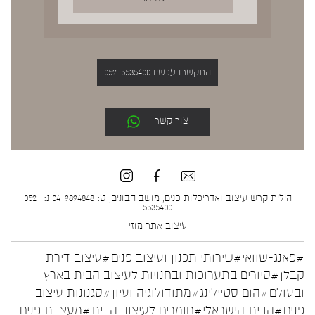
התקשרו עכשיו 052-5535400
צור קשר
הילית קרש עיצוב ואדריכלות פנים, מושב הבונים, ט: 04-9894848 נ: 052-
5535400
עיצוב אתר
מוזי
#פאנג-שוואי
#שירותי תכנון ועיצוב פנים
#עיצוב דירת
קבלן
#סיורים בתערוכות ובחנויות לעיצוב הבית בארץ
ובעולם
#הום סטיילינג
#מתודולוגיה ועיון
#סגנונות עיצוב
פנים
#הבית הישראלי
#חומרים לעיצוב הבית
#מעצבת פנים