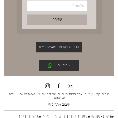
התקשרו עכשיו 052-5535400
צור קשר
הילית קרש עיצוב ואדריכלות פנים, מושב הבונים, ט: 04-9894848 נ: 052-
5535400
עיצוב אתר
מוזי
#פאנג-שוואי
#שירותי תכנון ועיצוב פנים
#עיצוב דירת