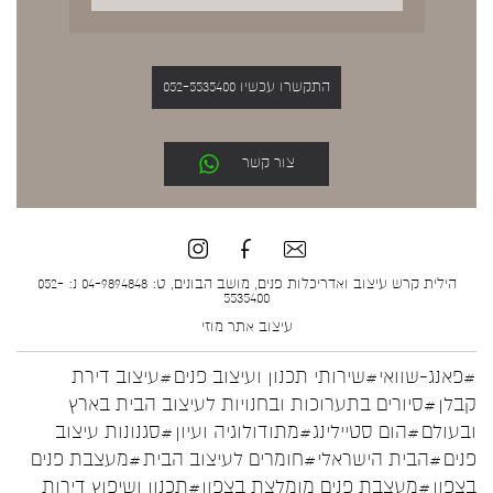
התקשרו עכשיו 052-5535400
צור קשר
הילית קרש עיצוב ואדריכלות פנים, מושב הבונים, ט: 04-9894848 נ: 052-
5535400
עיצוב אתר
מוזי
#פאנג-שוואי
#שירותי תכנון ועיצוב פנים
#עיצוב דירת
קבלן
#סיורים בתערוכות ובחנויות לעיצוב הבית בארץ
ובעולם
#הום סטיילינג
#מתודולוגיה ועיון
#סגנונות עיצוב
פנים
#הבית הישראלי
#חומרים לעיצוב הבית
#מעצבת פנים
בצפון
#מעצבת פנים מומלצת בצפון
#תכנון ושיפוץ דירות