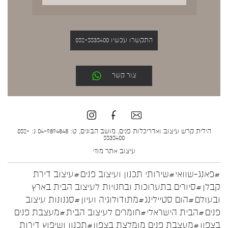
התקשרו עכשיו 052-5535400
צור קשר
הילית קרש עיצוב ואדריכלות פנים, מושב הבונים, ט: 04-9894848 נ: 052-
5535400
עיצוב אתר
מוזי
#פאנג-שוואי
#שירותי תכנון ועיצוב פנים
#עיצוב דירת
קבלן
#סיורים בתערוכות ובחנויות לעיצוב הבית בארץ
ובעולם
#הום סטיילינג
#מתודולוגיה ועיון
#סגנונות עיצוב
פנים
#הבית הישראלי
#חומרים לעיצוב הבית
#מעצבת פנים
בצפון
#מעצבת פנים מומלצת בצפון
#תכנון ושיפוץ דירות