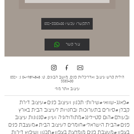
התקשרו עכשיו 052-5535400
צור קשר
הילית קרש עיצוב ואדריכלות פנים, מושב הבונים, ט: 04-9894848 נ: 052-
5535400
עיצוב אתר
מוזי
#פאנג-שוואי
#שירותי תכנון ועיצוב פנים
#עיצוב דירת
קבלן
#סיורים בתערוכות ובחנויות לעיצוב הבית בארץ
ובעולם
#הום סטיילינג
#מתודולוגיה ועיון
#סגנונות עיצוב
פנים
#הבית הישראלי
#חומרים לעיצוב הבית
#מעצבת פנים
בצפון
#מעצבת פנים מומלצת בצפון
#תכנון ושיפוץ דירות