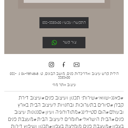
התקשרו עכשיו 052-5535400
צור קשר
הילית קרש עיצוב ואדריכלות פנים, מושב הבונים, ט: 04-9894848 נ: 052-
5535400
עיצוב אתר
מוזי
#פאנג-שוואי
#שירותי תכנון ועיצוב פנים
#עיצוב דירת
קבלן
#סיורים בתערוכות ובחנויות לעיצוב הבית בארץ
ובעולם
#הום סטיילינג
#מתודולוגיה ועיון
#סגנונות עיצוב
פנים
#הבית הישראלי
#חומרים לעיצוב הבית
#מעצבת פנים
בצפון
#מעצבת פנים מומלצת בצפון
#תכנון ושיפוץ דירות