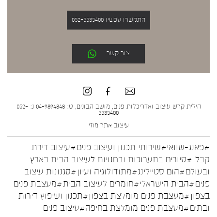
התקשרו עכשיו 052-5535400
צור קשר
הילית קרש עיצוב ואדריכלות פנים, מושב הבונים, ט: 04-9894848 נ: 052-
5535400
עיצוב אתר
מוזי
#פאנג-שוואי
#שירותי תכנון ועיצוב פנים
#עיצוב דירת
קבלן
#סיורים בתערוכות ובחנויות לעיצוב הבית בארץ
ובעולם
#הום סטיילינג
#מתודולוגיה ועיון
#סגנונות עיצוב
פנים
#הבית הישראלי
#חומרים לעיצוב הבית
#מעצבת פנים
בצפון
#מעצבת פנים מומלצת בצפון
#תכנון ושיפוץ דירות
ובתים
#מעצבת פנים מומלצת בחיפה
#עיצוב פנים