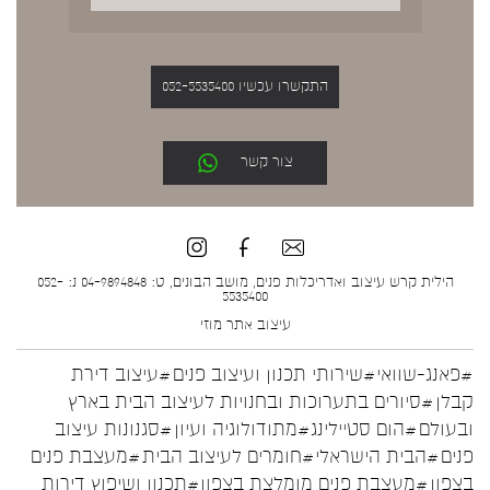
התקשרו עכשיו 052-5535400
צור קשר
הילית קרש עיצוב ואדריכלות פנים, מושב הבונים, ט: 04-9894848 נ: 052-
5535400
עיצוב אתר
מוזי
#פאנג-שוואי
#שירותי תכנון ועיצוב פנים
#עיצוב דירת
קבלן
#סיורים בתערוכות ובחנויות לעיצוב הבית בארץ
ובעולם
#הום סטיילינג
#מתודולוגיה ועיון
#סגנונות עיצוב
פנים
#הבית הישראלי
#חומרים לעיצוב הבית
#מעצבת פנים
בצפון
#מעצבת פנים מומלצת בצפון
#תכנון ושיפוץ דירות