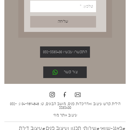
התקשרו עכשיו 052-5535400
צור קשר
הילית קרש עיצוב ואדריכלות פנים, מושב הבונים, ט: 04-9894848 נ: 052-
5535400
עיצוב אתר
מוזי
#פאנג-שוואי
#שירותי תכנון ועיצוב פנים
#עיצוב דירת