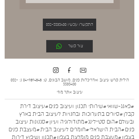
התקשרו עכשיו 052-5535400
צור קשר
הילית קרש עיצוב ואדריכלות פנים, מושב הבונים, ט: 04-9894848 נ: 052-
5535400
עיצוב אתר
מוזי
#פאנג-שוואי
#שירותי תכנון ועיצוב פנים
#עיצוב דירת
קבלן
#סיורים בתערוכות ובחנויות לעיצוב הבית בארץ
ובעולם
#הום סטיילינג
#מתודולוגיה ועיון
#סגנונות עיצוב
פנים
#הבית הישראלי
#חומרים לעיצוב הבית
#מעצבת פנים
בצפון
#מעצבת פנים מומלצת בצפון
#תכנון ושיפוץ דירות