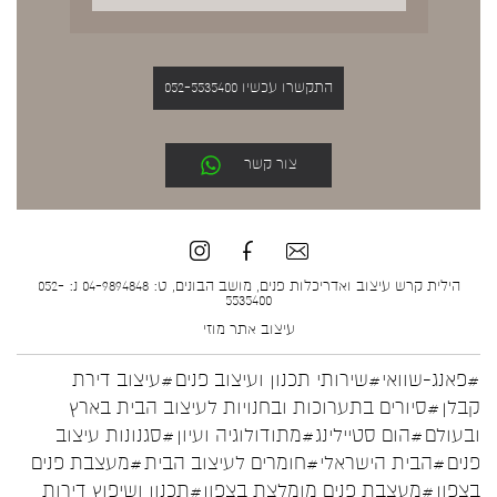
התקשרו עכשיו 052-5535400
צור קשר
הילית קרש עיצוב ואדריכלות פנים, מושב הבונים, ט: 04-9894848 נ: 052-
5535400
עיצוב אתר
מוזי
#פאנג-שוואי
#שירותי תכנון ועיצוב פנים
#עיצוב דירת
קבלן
#סיורים בתערוכות ובחנויות לעיצוב הבית בארץ
ובעולם
#הום סטיילינג
#מתודולוגיה ועיון
#סגנונות עיצוב
פנים
#הבית הישראלי
#חומרים לעיצוב הבית
#מעצבת פנים
בצפון
#מעצבת פנים מומלצת בצפון
#תכנון ושיפוץ דירות