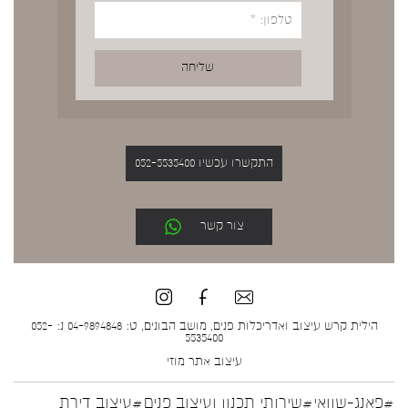
התקשרו עכשיו 052-5535400
צור קשר
הילית קרש עיצוב ואדריכלות פנים, מושב הבונים, ט: 04-9894848 נ: 052-
5535400
עיצוב אתר
מוזי
#פאנג-שוואי
#שירותי תכנון ועיצוב פנים
#עיצוב דירת