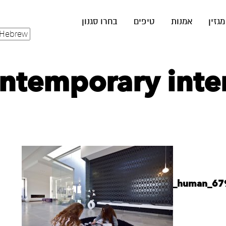
מגזין
אמנות
טיפים
בחרו סגנון
ntemporary inter
elica_cgi_04mar24_human_