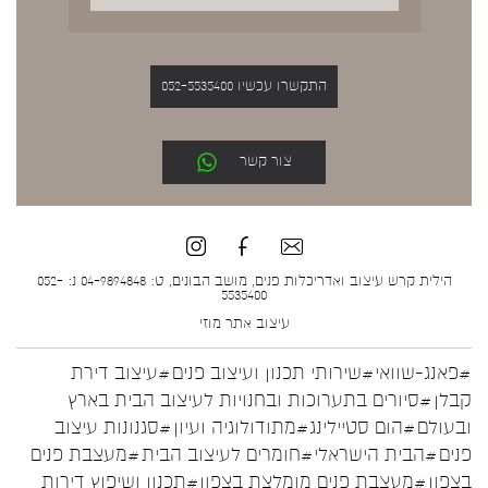
התקשרו עכשיו 052-5535400
צור קשר
הילית קרש עיצוב ואדריכלות פנים, מושב הבונים, ט: 04-9894848 נ: 052-
5535400
עיצוב אתר
מוזי
#פאנג-שוואי
#שירותי תכנון ועיצוב פנים
#עיצוב דירת
קבלן
#סיורים בתערוכות ובחנויות לעיצוב הבית בארץ
ובעולם
#הום סטיילינג
#מתודולוגיה ועיון
#סגנונות עיצוב
פנים
#הבית הישראלי
#חומרים לעיצוב הבית
#מעצבת פנים
בצפון
#מעצבת פנים מומלצת בצפון
#תכנון ושיפוץ דירות