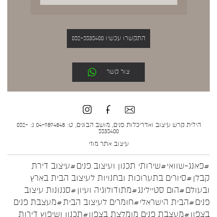
התקשרו עכשיו 052-5535400
צור קשר
הילית קרש עיצוב ואדריכלות פנים, מושב הבונים, ט: 04-9894848 נ: 052-
5535400
עיצוב אתר
מוזי
#פאנג-שוואי
#שירותי תכנון ועיצוב פנים
#עיצוב דירת
קבלן
#סיורים בתערוכות ובחנויות לעיצוב הבית בארץ
ובעולם
#הום סטיילינג
#מתודולוגיה ועיון
#סגנונות עיצוב
פנים
#הבית הישראלי
#חומרים לעיצוב הבית
#מעצבת פנים
בצפון
#מעצבת פנים מומלצת בצפון
#תכנון ושיפוץ דירות