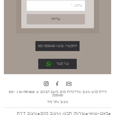
התקשרו עכשיו 052-5535400
צור קשר
הילית קרש עיצוב ואדריכלות פנים, מושב הבונים, ט: 04-9894848 נ: 052-
5535400
עיצוב אתר
מוזי
#פאנג-שוואי
#שירותי תכנון ועיצוב פנים
#עיצוב דירת