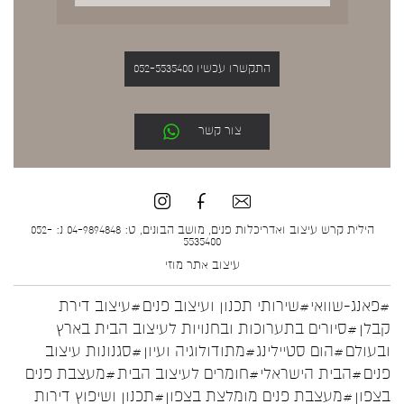
התקשרו עכשיו 052-5535400
צור קשר
הילית קרש עיצוב ואדריכלות פנים, מושב הבונים, ט: 04-9894848 נ: 052-
5535400
עיצוב אתר
מוזי
#פאנג-שוואי
#שירותי תכנון ועיצוב פנים
#עיצוב דירת
קבלן
#סיורים בתערוכות ובחנויות לעיצוב הבית בארץ
ובעולם
#הום סטיילינג
#מתודולוגיה ועיון
#סגנונות עיצוב
פנים
#הבית הישראלי
#חומרים לעיצוב הבית
#מעצבת פנים
בצפון
#מעצבת פנים מומלצת בצפון
#תכנון ושיפוץ דירות