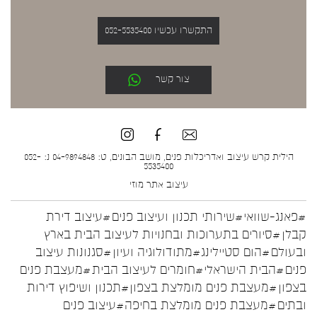
התקשרו עכשיו 052-5535400
צור קשר
הילית קרש עיצוב ואדריכלות פנים, מושב הבונים, ט: 04-9894848 נ: 052-
5535400
עיצוב אתר
מוזי
#פאנג-שוואי
#שירותי תכנון ועיצוב פנים
#עיצוב דירת
קבלן
#סיורים בתערוכות ובחנויות לעיצוב הבית בארץ
ובעולם
#הום סטיילינג
#מתודולוגיה ועיון
#סגנונות עיצוב
פנים
#הבית הישראלי
#חומרים לעיצוב הבית
#מעצבת פנים
בצפון
#מעצבת פנים מומלצת בצפון
#תכנון ושיפוץ דירות
ובתים
#מעצבת פנים מומלצת בחיפה
#עיצוב פנים