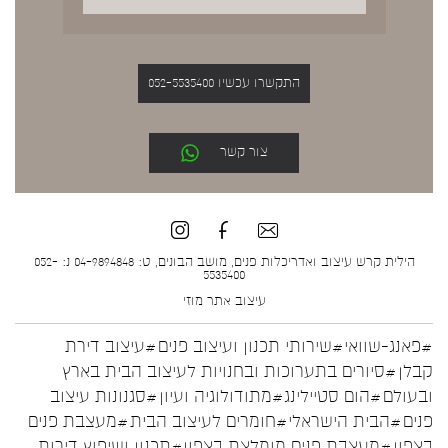
התקשרו עכשיו 052-5535400
צור קשר
הילית קרש עיצוב ואדריכלות פנים, מושב הבונים, ט: 04-9894848 נ: 052-
5535400
עיצוב אתר
מוזי
#פאנג-שוואי
#שירותי תכנון ועיצוב פנים
#עיצוב דירת
קבלן
#סיורים בתערוכות ובחנויות לעיצוב הבית בארץ
ובעולם
#הום סטיילינג
#מתודולוגיה ועיון
#סגנונות עיצוב
פנים
#הבית הישראלי
#חומרים לעיצוב הבית
#מעצבת פנים
בצפון
#מעצבת פנים מומלצת בצפון
#תכנון ושיפוץ דירות