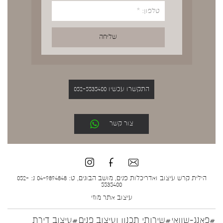
התקשרו עכשיו 052-5535400
צור קשר
הילית קרש עיצוב ואדריכלות פנים, מושב הבונים, ט: 04-9894848 נ: 052-
5535400
עיצוב אתר
מוזי
#פאנג-שוואי
#שירותי תכנון ועיצוב פנים
#עיצוב דירת