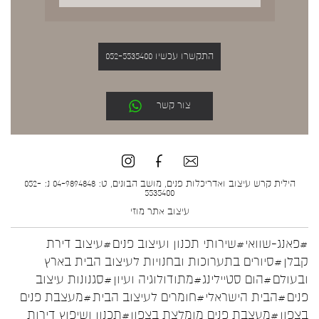
התקשרו עכשיו 052-5535400
צור קשר
הילית קרש עיצוב ואדריכלות פנים, מושב הבונים, ט: 04-9894848 נ: 052-
5535400
עיצוב אתר
מוזי
#פאנג-שוואי
#שירותי תכנון ועיצוב פנים
#עיצוב דירת
קבלן
#סיורים בתערוכות ובחנויות לעיצוב הבית בארץ
ובעולם
#הום סטיילינג
#מתודולוגיה ועיון
#סגנונות עיצוב
פנים
#הבית הישראלי
#חומרים לעיצוב הבית
#מעצבת פנים
בצפון
#מעצבת פנים מומלצת בצפון
#תכנון ושיפוץ דירות