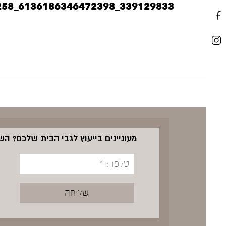
339129833_6136186346472398_4555662002201277258_n
מעוניינים בייעוץ לגבי הבית שלכם? ה