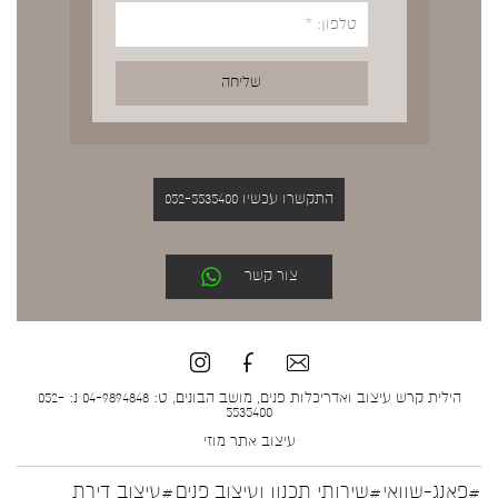
התקשרו עכשיו 052-5535400
צור קשר
הילית קרש עיצוב ואדריכלות פנים, מושב הבונים, ט: 04-9894848 נ: 052-
5535400
עיצוב אתר
מוזי
#פאנג-שוואי
#שירותי תכנון ועיצוב פנים
#עיצוב דירת