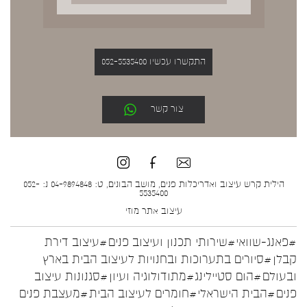
התקשרו עכשיו 052-5535400
צור קשר
הילית קרש עיצוב ואדריכלות פנים, מושב הבונים, ט: 04-9894848 נ: 052-
5535400
עיצוב אתר
מוזי
#פאנג-שוואי
#שירותי תכנון ועיצוב פנים
#עיצוב דירת
קבלן
#סיורים בתערוכות ובחנויות לעיצוב הבית בארץ
ובעולם
#הום סטיילינג
#מתודולוגיה ועיון
#סגנונות עיצוב
פנים
#הבית הישראלי
#חומרים לעיצוב הבית
#מעצבת פנים