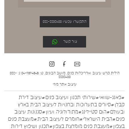
התקשרו עכשיו 052-5535400
צור קשר
הילית קרש עיצוב ואדריכלות פנים, מושב הבונים, ט: 04-9894848 נ: 052-
5535400
עיצוב אתר
מוזי
#פאנג-שוואי
#שירותי תכנון ועיצוב פנים
#עיצוב דירת
קבלן
#סיורים בתערוכות ובחנויות לעיצוב הבית בארץ
ובעולם
#הום סטיילינג
#מתודולוגיה ועיון
#סגנונות עיצוב
פנים
#הבית הישראלי
#חומרים לעיצוב הבית
#מעצבת פנים
בצפון
#מעצבת פנים מומלצת בצפון
#תכנון ושיפוץ דירות