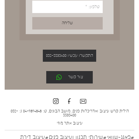
התקשרו עכשיו 052-5535400
צור קשר
הילית קרש עיצוב ואדריכלות פנים, מושב הבונים, ט: 04-9894848 נ: 052-
5535400
עיצוב אתר
מוזי
#פאנג-שוואי
#שירותי תכנון ועיצוב פנים
#עיצוב דירת