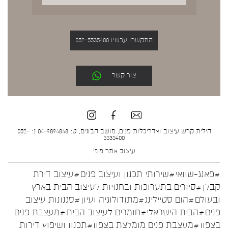
התקשרו עכשיו 052-5535400
צור קשר
הילית קרש עיצוב ואדריכלות פנים, מושב הבונים, ט: 04-9894848 נ: 052-
5535400
עיצוב אתר
מוזי
#פאנג-שוואי
#שירותי תכנון ועיצוב פנים
#עיצוב דירת
קבלן
#סיורים בתערוכות ובחנויות לעיצוב הבית בארץ
ובעולם
#הום סטיילינג
#מתודולוגיה ועיון
#סגנונות עיצוב
פנים
#הבית הישראלי
#חומרים לעיצוב הבית
#מעצבת פנים
בצפון
#מעצבת פנים מומלצת בצפון
#תכנון ושיפוץ דירות