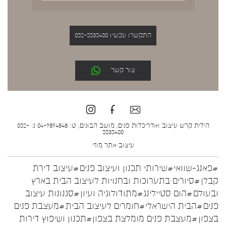
התקשרו עכשיו 052-5535400
צור קשר
הילית קרש עיצוב ואדריכלות פנים, מושב הבונים, ט: 04-9894848 נ: 052-
5535400
עיצוב אתר
מוזי
#פאנג-שוואי
#שירותי תכנון ועיצוב פנים
#עיצוב דירת
קבלן
#סיורים בתערוכות ובחנויות לעיצוב הבית בארץ
ובעולם
#הום סטיילינג
#מתודולוגיה ועיון
#סגנונות עיצוב
פנים
#הבית הישראלי
#חומרים לעיצוב הבית
#מעצבת פנים
בצפון
#מעצבת פנים מומלצת בצפון
#תכנון ושיפוץ דירות