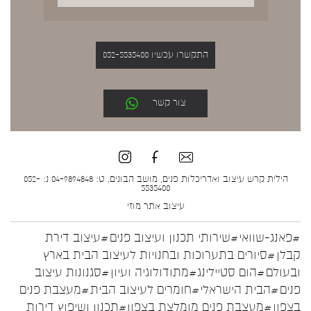
התקשרו עכשיו 052-5535400
צור קשר
הילית קרש עיצוב ואדריכלות פנים, מושב הבונים, ט: 04-9894848 נ: 052-
5535400
עיצוב אתר
מוזי
#פאנג-שוואי
#שירותי תכנון ועיצוב פנים
#עיצוב דירת
קבלן
#סיורים בתערוכות ובחנויות לעיצוב הבית בארץ
ובעולם
#הום סטיילינג
#מתודולוגיה ועיון
#סגנונות עיצוב
פנים
#הבית הישראלי
#חומרים לעיצוב הבית
#מעצבת פנים
בצפון
#מעצבת פנים מומלצת בצפון
#תכנון ושיפוץ דירות