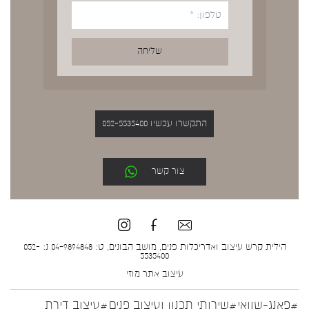
התקשרו עכשיו 052-5535400
צור קשר
הילית קרש עיצוב ואדריכלות פנים, מושב הבונים, ט: 04-9894848 נ: 052-
5535400
עיצוב אתר
מוזי
#פאנג-שוואי
#שירותי תכנון ועיצוב פנים
#עיצוב דירת