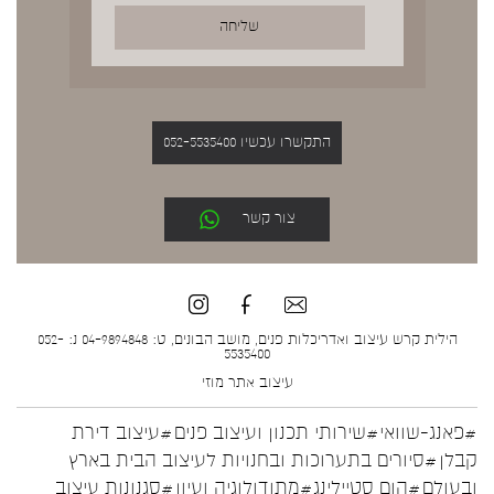
התקשרו עכשיו 052-5535400
צור קשר
הילית קרש עיצוב ואדריכלות פנים, מושב הבונים, ט: 04-9894848 נ: 052-
5535400
עיצוב אתר
מוזי
#פאנג-שוואי
#שירותי תכנון ועיצוב פנים
#עיצוב דירת
קבלן
#סיורים בתערוכות ובחנויות לעיצוב הבית בארץ
ובעולם
#הום סטיילינג
#מתודולוגיה ועיון
#סגנונות עיצוב