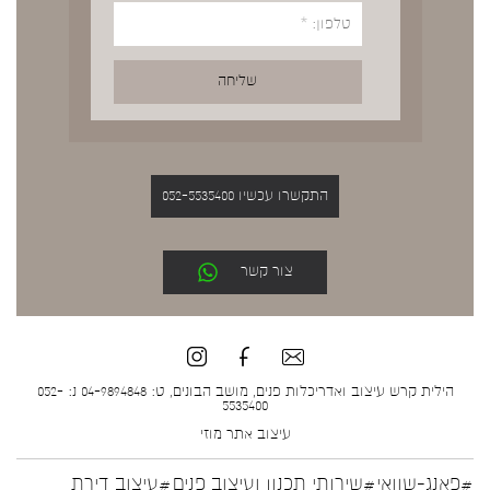
התקשרו עכשיו 052-5535400
צור קשר
הילית קרש עיצוב ואדריכלות פנים, מושב הבונים, ט: 04-9894848 נ: 052-
5535400
עיצוב אתר
מוזי
#פאנג-שוואי
#שירותי תכנון ועיצוב פנים
#עיצוב דירת