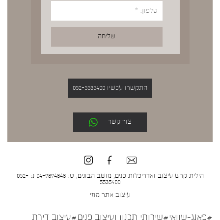
התקשרו עכשיו 052-5535400
צור קשר
הילית קרש עיצוב ואדריכלות פנים, מושב הבונים, ט: 04-9894848 נ: 052-
5535400
עיצוב אתר
מוזי
#פאנג-שוואי
#שירותי תכנון ועיצוב פנים
#עיצוב דירת