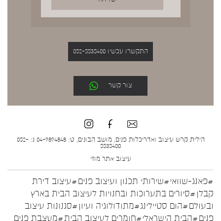
התקשרו עכשיו 052-5535400
צור קשר
הילית קרש עיצוב ואדריכלות פנים, מושב הבונים, ט: 04-9894848 נ: 052-
5535400
עיצוב אתר
מוזי
#פאנג-שוואי
#שירותי תכנון ועיצוב פנים
#עיצוב דירת
קבלן
#סיורים בתערוכות ובחנויות לעיצוב הבית בארץ
ובעולם
#הום סטיילינג
#מתודולוגיה ועיון
#סגנונות עיצוב
פנים
#הבית הישראלי
#חומרים לעיצוב הבית
#מעצבת פנים