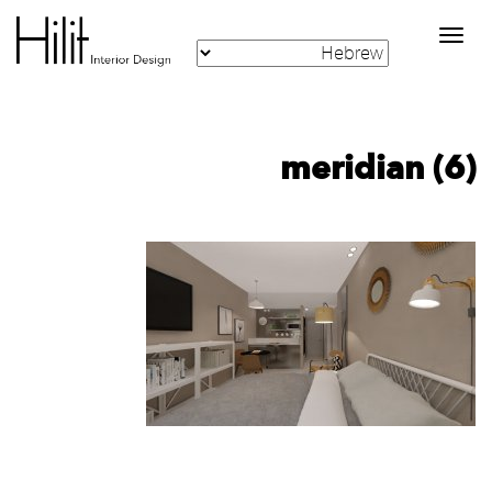
Toggle
navigation
meridian (6)