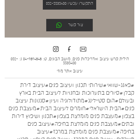
התקשרו עכשיו 052-5535400
צור קשר
הילית קרש עיצוב ואדריכלות פנים, מושב הבונים, ט: 04-9894848 נ: 052-
5535400
עיצוב אתר
מוזי
#פאנג-שוואי
#שירותי תכנון ועיצוב פנים
#עיצוב דירת
קבלן
#סיורים בתערוכות ובחנויות לעיצוב הבית בארץ
ובעולם
#הום סטיילינג
#מתודולוגיה ועיון
#סגנונות עיצוב
פנים
#הבית הישראלי
#חומרים לעיצוב הבית
#מעצבת פנים
בצפון
#מעצבת פנים מומלצת בצפון
#תכנון ושיפוץ דירות
ובתים
#מעצבת פנים מומלצת בחיפה
#עיצוב פנים
בחיפה
#מעצבת פנים מומלצת במרכז
#עיצוב