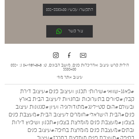
התקשרו עכשיו 052-5535400
צור קשר
הילית קרש עיצוב ואדריכלות פנים, מושב הבונים, ט: 04-9894848 נ: 052-
5535400
עיצוב אתר
מוזי
#פאנג-שוואי
#שירותי תכנון ועיצוב פנים
#עיצוב דירת
קבלן
#סיורים בתערוכות ובחנויות לעיצוב הבית בארץ
ובעולם
#הום סטיילינג
#מתודולוגיה ועיון
#סגנונות עיצוב
פנים
#הבית הישראלי
#חומרים לעיצוב הבית
#מעצבת פנים
בצפון
#מעצבת פנים מומלצת בצפון
#תכנון ושיפוץ דירות
ובתים
#מעצבת פנים מומלצת בחיפה
#עיצוב פנים
בחיפה
#מעצבת פנים מומלצת במרכז
#עיצוב