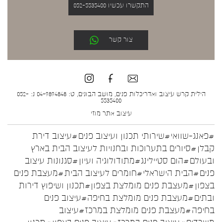
התקשרו עכשיו 052-5535400
צור קשר
הילית קרש עיצוב ואדריכלות פנים, מושב הבונים, ט: 04-9894848 נ: 052-
5535400
עיצוב אתר
מוזי
#פאנג-שוואי
#שירותי תכנון ועיצוב פנים
#עיצוב דירת
קבלן
#סיורים בתערוכות ובחנויות לעיצוב הבית בארץ
ובעולם
#הום סטיילינג
#מתודולוגיה ועיון
#סגנונות עיצוב
פנים
#הבית הישראלי
#חומרים לעיצוב הבית
#מעצבת פנים
בצפון
#מעצבת פנים מומלצת בצפון
#תכנון ושיפוץ דירות
ובתים
#מעצבת פנים מומלצת בחיפה
#עיצוב פנים
בחיפה
#מעצבת פנים מומלצת במרכז
#עיצוב