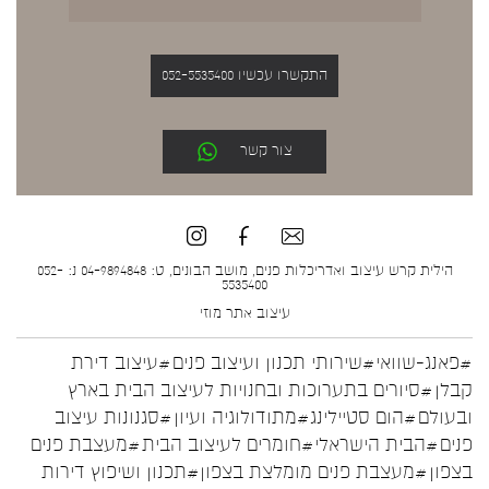
התקשרו עכשיו 052-5535400
צור קשר
הילית קרש עיצוב ואדריכלות פנים, מושב הבונים, ט: 04-9894848 נ: 052-
5535400
עיצוב אתר
מוזי
#פאנג-שוואי
#שירותי תכנון ועיצוב פנים
#עיצוב דירת
קבלן
#סיורים בתערוכות ובחנויות לעיצוב הבית בארץ
ובעולם
#הום סטיילינג
#מתודולוגיה ועיון
#סגנונות עיצוב
פנים
#הבית הישראלי
#חומרים לעיצוב הבית
#מעצבת פנים
בצפון
#מעצבת פנים מומלצת בצפון
#תכנון ושיפוץ דירות