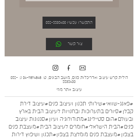
התקשרו עכשיו 052-5535400
צור קשר
הילית קרש עיצוב ואדריכלות פנים, מושב הבונים, ט: 04-9894848 נ: 052-
5535400
עיצוב אתר
מוזי
#פאנג-שוואי
#שירותי תכנון ועיצוב פנים
#עיצוב דירת
קבלן
#סיורים בתערוכות ובחנויות לעיצוב הבית בארץ
ובעולם
#הום סטיילינג
#מתודולוגיה ועיון
#סגנונות עיצוב
פנים
#הבית הישראלי
#חומרים לעיצוב הבית
#מעצבת פנים
בצפון
#מעצבת פנים מומלצת בצפון
#תכנון ושיפוץ דירות