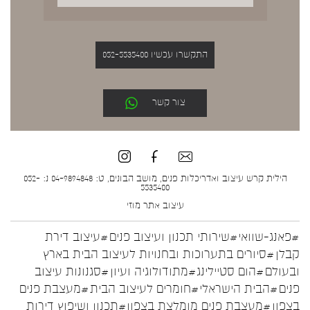
התקשרו עכשיו 052-5535400
צור קשר
הילית קרש עיצוב ואדריכלות פנים, מושב הבונים, ט: 04-9894848 נ: 052-
5535400
עיצוב אתר
מוזי
#פאנג-שוואי
#שירותי תכנון ועיצוב פנים
#עיצוב דירת
קבלן
#סיורים בתערוכות ובחנויות לעיצוב הבית בארץ
ובעולם
#הום סטיילינג
#מתודולוגיה ועיון
#סגנונות עיצוב
פנים
#הבית הישראלי
#חומרים לעיצוב הבית
#מעצבת פנים
בצפון
#מעצבת פנים מומלצת בצפון
#תכנון ושיפוץ דירות