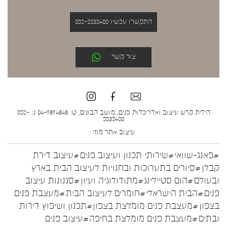
התקשרו עכשיו 052-5535400
צור קשר
הילית קרש עיצוב ואדריכלות פנים, מושב הבונים, ט: 04-9894848 נ: 052-
5535400
עיצוב אתר
מוזי
#פאנג-שוואי
#שירותי תכנון ועיצוב פנים
#עיצוב דירת
קבלן
#סיורים בתערוכות ובחנויות לעיצוב הבית בארץ
ובעולם
#הום סטיילינג
#מתודולוגיה ועיון
#סגנונות עיצוב
פנים
#הבית הישראלי
#חומרים לעיצוב הבית
#מעצבת פנים
בצפון
#מעצבת פנים מומלצת בצפון
#תכנון ושיפוץ דירות
ובתים
#מעצבת פנים מומלצת בחיפה
#עיצוב פנים