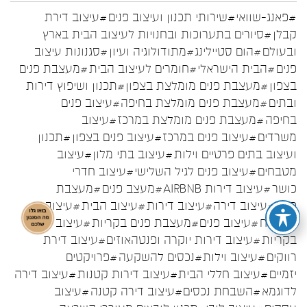
#פאנג-שוואי
#שירותי תכנון ועיצוב פנים
#עיצוב דירת
קבלן
#סיורים בתערוכות ובחנויות לעיצוב הבית בארץ
ובעולם
#הום סטיילינג
#מתודולוגיה ועיון
#סגנונות עיצוב
פנים
#הבית הישראלי
#חומרים לעיצוב הבית
#מעצבת פנים
בצפון
#מעצבת פנים מומלצת בצפון
#תכנון ושיפוץ דירות
ובתים
#מעצבת פנים מומלצת בחיפה
#עיצוב פנים
בחיפה
#מעצבת פנים מומלצת במרכז
#עיצוב
משרדים
#עיצוב פנים במרכז
#עיצוב פנים בצפון
#תכנון
ועיצוב בתים פרטיים וילות
#עיצוב בתי מלון
#עיצוב
מטבחים
#עיצוב פנים לגיל השלישי
#עיצוב חדרי
כושר
#עיצוב דירות AIRBNB
#מעצב פנים
#מעצבת
פנים
#עיצוב דירה
#עיצוב דירות
#עיצוב הבית
#עיצוב
המטבח
#עיצוב פנים
#מעצבת פנים בקריות
#עיצוב פנים
בקריות
#עיצוב דירות יוקרה ופנטהאוזים
#עיצוב דירת
רווקים
#עיצוב וילות
#נכסים להשקעה
#פרויקטים
יזמיים
#עיצוב חללי הבית
#עיצוב דירות קטנות
#עיצוב דירה
לדוגמא
#השבחת נכסים
#עיצוב דירה קטנה
#עיצוב