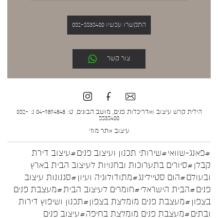
התקשרו עכשיו 052-5535400
צור קשר
הילית קרש עיצוב ואדריכלות פנים, מושב הבונים, ט: 04-9894848 נ: 052-
5535400
עיצוב אתר
מוזי
#פאנג-שוואי
#שירותי תכנון ועיצוב פנים
#עיצוב דירת
קבלן
#סיורים בתערוכות ובחנויות לעיצוב הבית בארץ
ובעולם
#הום סטיילינג
#מתודולוגיה ועיון
#סגנונות עיצוב
פנים
#הבית הישראלי
#חומרים לעיצוב הבית
#מעצבת פנים
בצפון
#מעצבת פנים מומלצת בצפון
#תכנון ושיפוץ דירות
ובתים
#מעצבת פנים מומלצת בחיפה
#עיצוב פנים