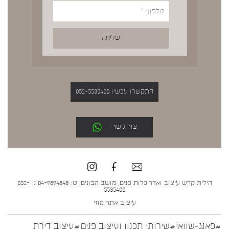
התקשרו עכשיו 052-5535400
צור קשר
הילית קרש עיצוב ואדריכלות פנים, מושב הבונים, ט: 04-9894848 נ: 052-
5535400
עיצוב אתר
מוזי
#פאנג-שוואי
#שירותי תכנון ועיצוב פנים
#עיצוב דירת